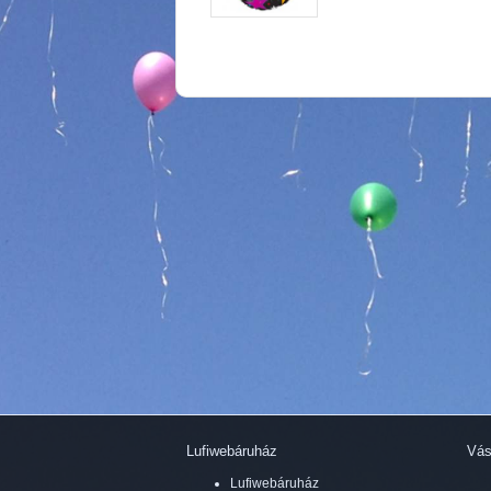
Lufiwebáruház
Vás
Lufiwebáruház