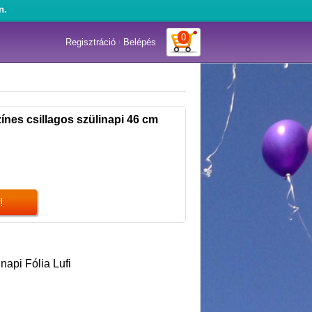
n.
0
Regisztráció
Belépés
ínes csillagos szülinapi 46 cm
!
inapi Fólia Lufi