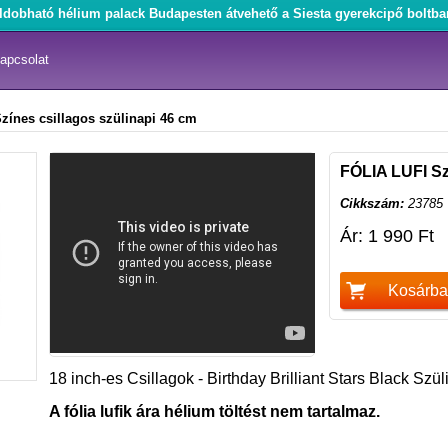
ldobható hélium palack Budapesten átvehető a Siesta gyerekcipő boltba
apcsolat
zínes csillagos szülinapi 46 cm
FÓLIA LUFI Sz
Cikkszám:
23785
Ár: 1 990 Ft
Kosárba
18 inch-es Csillagok - Birthday Brilliant Stars Black Szül
A fólia lufik ára hélium töltést nem tartalmaz.