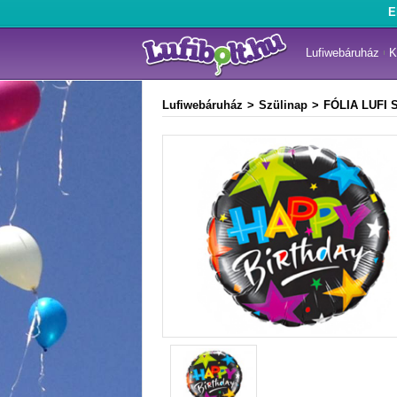
E
Lufiwebáruház
K
Lufiwebáruház
Szülinap
FÓLIA LUFI S