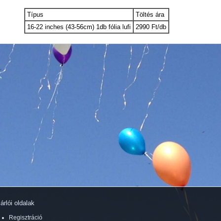
Típus
Töltés ára
16-22 inches (43-56cm) 1db fólia lufi
2990 Ft/db
árlói oldalak
Regisztráció