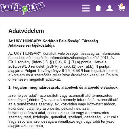
0
Adatvédelem
Az UKY HUNGARY Korlátolt Felelősségű Társaság
Adatkezelési tájékoztatója
Az UKY HUNGARY Korlátolt Felelősségű Társaság az információs
önrendelkezési jogról és információszabadságról szóló 2011. évi
CXII. törvény (Infotv.) 5. § (1) a), 6. § (1) a) pontja, illetve a
2016/679/EU rendelet (GDPR) 6. cikk (1) bek. a),b), f) pontja
alapján a Polgári Törvénykönyv 6:1 §, 6:58 §-ban foglaltak szerint,
a kötelem és a szerződés teljesítése érdekében kezeli az Ön által
önkéntesen megadott adatokat.
1. Fogalom meghatározások, alapelvek és alapvető elvárások:
„
személyes adat": azonosított vagy azonosítható természetes
személyre („érintett") vonatkozó bármely információ; azonosítható
az a természetes személy, aki közvetlen vagy közvetett módon,
különösen valamely azonosító, például név, szám,
helymeghatározó adat, online azonosító vagy a természetes
személy testi, fiziológiai, genetikai, szellemi, gazdasági, kulturális
vagy szociális azonosságára vonatkozó egy vagy több tényező
alapján azonosítható;