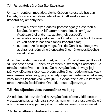
7.4. Az adatok zárolása (korlátozása)
Ön az 4. pontban megadott elérhetőségen keresztül, írásban
kérheti, hogy a személyes adatait az Adatkezelő zárolja
(korlátozza) amennyiben:
vitatja a személyes adatok pontosságát (ez esetben a
korlátozás arra az időtartamra vonatkozik, amíg az
Adatkezelő ellenőrzi az adatok helyességét);
az adatkezelés jogellenes, de Ön ellenzi az adatok törlését
és kéri azok felhasználásának korlátozását;
az adatkezelés célja megszűnt, de Önnek szüksége van
azokra jogi igények előterjesztéséhez, érvényesítéséhez,
védelméhez.
A zárolás (korlátozás) addig tart, amíg az Ön által megjelölt indok
szükségessé teszi. Ebben az esetben a személyes adatokat – a
tárolás kivételével – csak az Ön hozzájárulásával; vagy jogi
igények előterjesztéséhez, érvényesítéséhez, védelméhez; vagy
más természetes vagy jogi személy jogainak védelme érdekében;
vagy fontos közérdekből kezeljük. Az Adatkezelő az Ön kérésére
történt zárolás feloldásáról Önt előzetesen tájékoztatja.
7.5. Hozzájárulás visszavonásához való jog
Az adatkezeléshez történő hozzájárulását bármely időpontban
visszavonhatja, amely visszavonás nem érinti a visszavonás előtt
a hozzájárulás alapján végrehajtott adatkezelés jogszerűségét.
7.6. Az adathordozhatósághoz való jog