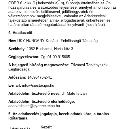
GDPR 6. cikk (1) bekezdés a), b), f) pontja értelmében az Ön
hozzájárulása és a szerződés teljesítése, amelyet a honlapon az
adatbeviteli mezők kitöltésével, jelölőnégyzetek és
választógombok megjelölésével, valamint az Adatkezelési
tájékoztató ismeretében annak elfogadásával, önkéntesen és
határozottan ráutaló magatartással kinyilvánít (hozzájárul).
4. Adatkezelő
Név:
UKY HUNGARY Korlátolt Felelősségű Társaság
Székhely:
1052 Budapest, Haris köz 3.
Cégjegyzékszám:
Cg. 01-09-915605
A bejegyző bíróság megnevezése:
Fővárosi Törvényszék
Cégbírósága
Adószám:
14696473-2-41
E-mail:
info@siestacipo.hu
Adatvédelmi tisztviselő neve:
dr. Máté István
Adatvédelmi tisztviselő elérhetősége:
adatvedelem@gyermekcipo.hu
5. Az adatkezelés jogalapja, kezelt adatok köre, a tárolás
időtartama
Kezelt