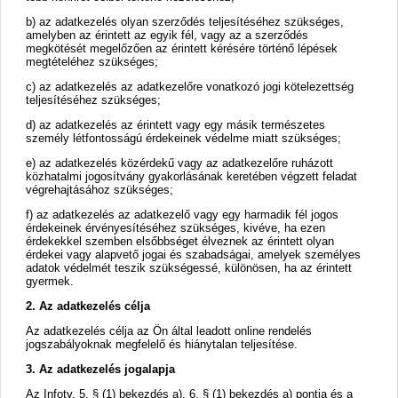
b) az adatkezelés olyan szerződés teljesítéséhez szükséges,
amelyben az érintett az egyik fél, vagy az a szerződés
megkötését megelőzően az érintett kérésére történő lépések
megtételéhez szükséges;
c) az adatkezelés az adatkezelőre vonatkozó jogi kötelezettség
teljesítéséhez szükséges;
d) az adatkezelés az érintett vagy egy másik természetes
személy létfontosságú érdekeinek védelme miatt szükséges;
e) az adatkezelés közérdekű vagy az adatkezelőre ruházott
közhatalmi jogosítvány gyakorlásának keretében végzett feladat
végrehajtásához szükséges;
f) az adatkezelés az adatkezelő vagy egy harmadik fél jogos
érdekeinek érvényesítéséhez szükséges, kivéve, ha ezen
érdekekkel szemben elsőbbséget élveznek az érintett olyan
érdekei vagy alapvető jogai és szabadságai, amelyek személyes
adatok védelmét teszik szükségessé, különösen, ha az érintett
gyermek.
2. Az adatkezelés célja
Az adatkezelés célja az Ön által leadott online rendelés
jogszabályoknak megfelelő és hiánytalan teljesítése.
3. Az adatkezelés jogalapja
Az Infotv. 5. § (1) bekezdés a), 6. § (1) bekezdés a) pontja és a