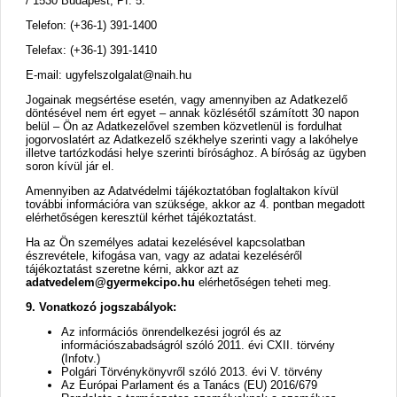
/ 1530 Budapest, Pf. 5.
Telefon: (+36-1) 391-1400
Telefax: (+36-1) 391-1410
E-mail: ugyfelszolgalat@naih.hu
Jogainak megsértése esetén, vagy amennyiben az Adatkezelő
döntésével nem ért egyet – annak közlésétől számított 30 napon
belül – Ön az Adatkezelővel szemben közvetlenül is fordulhat
jogorvoslatért az Adatkezelő székhelye szerinti vagy a lakóhelye
illetve tartózkodási helye szerinti bírósághoz. A bíróság az ügyben
soron kívül jár el.
Amennyiben az Adatvédelmi tájékoztatóban foglaltakon kívül
további információra van szüksége, akkor az 4. pontban megadott
elérhetőségen keresztül kérhet tájékoztatást.
Ha az Ön személyes adatai kezelésével kapcsolatban
észrevétele, kifogása van, vagy az adatai kezeléséről
tájékoztatást szeretne kérni, akkor azt az
adatvedelem@gyermekcipo.hu
elérhetőségen teheti meg.
9. Vonatkozó jogszabályok:
Az információs önrendelkezési jogról és az
információszabadságról szóló 2011. évi CXII. törvény
(Infotv.)
Polgári Törvénykönyvről szóló 2013. évi V. törvény
Az Európai Parlament és a Tanács (EU) 2016/679