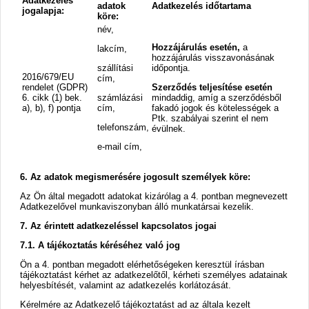
Adatkezelés
adatok
Adatkezelés időtartama
jogalapja:
köre:
név,
Hozzájárulás esetén,
a
lakcím,
hozzájárulás visszavonásának
szállítási
időpontja.
2016/679/EU
cím,
rendelet (GDPR)
Szerződés teljesítése esetén
6. cikk (1) bek.
számlázási
mindaddig, amíg a szerződésből
a), b), f) pontja
cím,
fakadó jogok és kötelességek a
Ptk. szabályai szerint el nem
telefonszám,
évülnek.
e-mail cím,
6. Az adatok megismerésére jogosult személyek köre:
Az Ön által megadott adatokat kizárólag a 4. pontban megnevezett
Adatkezelővel munkaviszonyban álló munkatársai kezelik.
7. Az érintett adatkezeléssel kapcsolatos jogai
7.1. A tájékoztatás kéréséhez való jog
Ön a 4. pontban megadott elérhetőségeken keresztül írásban
tájékoztatást kérhet az adatkezelőtől, kérheti személyes adatainak
helyesbítését, valamint az adatkezelés korlátozását.
Kérelmére az Adatkezelő tájékoztatást ad az általa kezelt