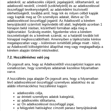
adatokról, az adatkezelés céljáról, jogalapjáról, időtartamáról, az
adatkezelő nevéről, címéről (székhelyéről) és az adatkezeléssel
összefüggő tevékenységéről, az adatvédelmi tisztviselő
elérhetőségéről, továbbá arról, hogy kik és milyen célból kapják
vagy kapták meg az Ön személyes adatait, illetve az Ön
adatkezeléssel összefüggő jogairól. Az Adatkezelő a kérelem
benyújtásától számított legrövidebb idő alatt, legfeljebb azonban 1
hónapon belül írásban, közérthető formában adja meg a
tájékoztatást. Szükség esetén, figyelembe véve a kérelem
összetettségét és a kérelmek számát, ez a határidő további két
hónappal meghosszabbítható. Amennyiben a tájékoztatás kérése
megalapozatlan vagy – különösen ismétlődő jellege miatt - túlzó,
az Adatkezelő költségtérítést állapíthat meg vagy megtagadhatja a
kérelem alapján történő intézkedést.
7.2. Hozzáféréshez való jog
Ön jogosult arra, hogy az Adatkezelőtől visszajelzést kapjon arra
vonatkozóan, hogy személyes adatainak kezelése folyamatban
van-e.
A hozzáférés joga alapján Ön jogosult arra, hogy a folyamatban
lévő adatkezeléssel összefüggő személyes adatokhoz és az
alábbi információkhoz hozzáférést kapjon:
adatkezelés célja,
az érintett személyes adatok kategóriái,
az adatkezelés időtartama,
az Ön adatkezeléssel összefüggő jogai,
a felügyeleti hatósághoz címzett panasz benyújtásának