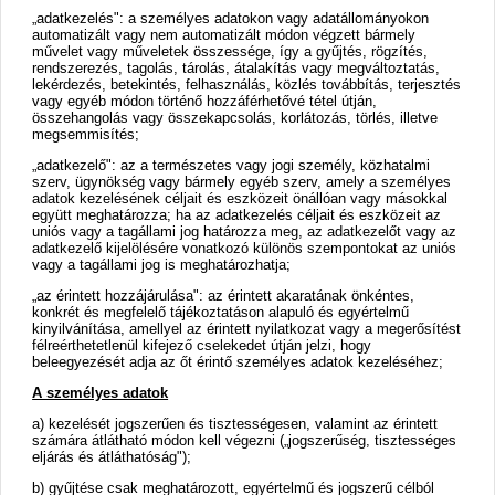
„adatkezelés": a személyes adatokon vagy adatállományokon
automatizált vagy nem automatizált módon végzett bármely
művelet vagy műveletek összessége, így a gyűjtés, rögzítés,
rendszerezés, tagolás, tárolás, átalakítás vagy megváltoztatás,
lekérdezés, betekintés, felhasználás, közlés továbbítás, terjesztés
vagy egyéb módon történő hozzáférhetővé tétel útján,
összehangolás vagy összekapcsolás, korlátozás, törlés, illetve
megsemmisítés;
„adatkezelő": az a természetes vagy jogi személy, közhatalmi
szerv, ügynökség vagy bármely egyéb szerv, amely a személyes
adatok kezelésének céljait és eszközeit önállóan vagy másokkal
együtt meghatározza; ha az adatkezelés céljait és eszközeit az
uniós vagy a tagállami jog határozza meg, az adatkezelőt vagy az
adatkezelő kijelölésére vonatkozó különös szempontokat az uniós
vagy a tagállami jog is meghatározhatja;
„az érintett hozzájárulása": az érintett akaratának önkéntes,
konkrét és megfelelő tájékoztatáson alapuló és egyértelmű
kinyilvánítása, amellyel az érintett nyilatkozat vagy a megerősítést
félreérthetetlenül kifejező cselekedet útján jelzi, hogy
beleegyezését adja az őt érintő személyes adatok kezeléséhez;
A személyes adatok
a) kezelését jogszerűen és tisztességesen, valamint az érintett
számára átlátható módon kell végezni („jogszerűség, tisztességes
eljárás és átláthatóság");
b) gyűjtése csak meghatározott, egyértelmű és jogszerű célból