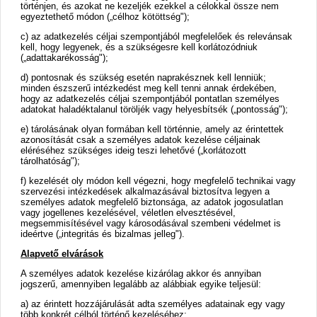
történjen, és azokat ne kezeljék ezekkel a célokkal össze nem
egyeztethető módon („célhoz kötöttség");
c) az adatkezelés céljai szempontjából megfelelőek és relevánsak
kell, hogy legyenek, és a szükségesre kell korlátozódniuk
(„adattakarékosság");
d) pontosnak és szükség esetén naprakésznek kell lenniük;
minden észszerű intézkedést meg kell tenni annak érdekében,
hogy az adatkezelés céljai szempontjából pontatlan személyes
adatokat haladéktalanul töröljék vagy helyesbítsék („pontosság");
e) tárolásának olyan formában kell történnie, amely az érintettek
azonosítását csak a személyes adatok kezelése céljainak
eléréséhez szükséges ideig teszi lehetővé („korlátozott
tárolhatóság");
f) kezelését oly módon kell végezni, hogy megfelelő technikai vagy
szervezési intézkedések alkalmazásával biztosítva legyen a
személyes adatok megfelelő biztonsága, az adatok jogosulatlan
vagy jogellenes kezelésével, véletlen elvesztésével,
megsemmisítésével vagy károsodásával szembeni védelmet is
ideértve („integritás és bizalmas jelleg").
Alapvető elvárások
A személyes adatok kezelése kizárólag akkor és annyiban
jogszerű, amennyiben legalább az alábbiak egyike teljesül:
a) az érintett hozzájárulását adta személyes adatainak egy vagy
több konkrét célból történő kezeléséhez;