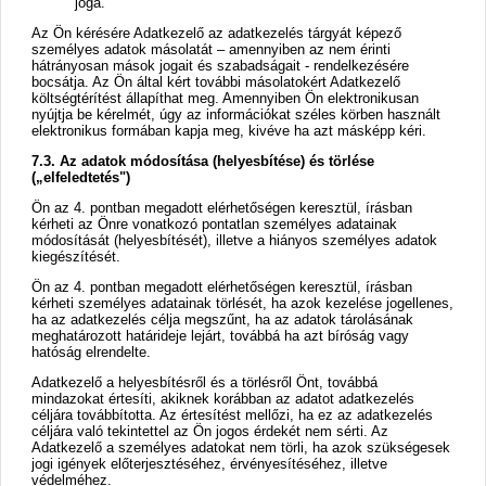
joga.
Az Ön kérésére Adatkezelő az adatkezelés tárgyát képező
személyes adatok másolatát – amennyiben az nem érinti
hátrányosan mások jogait és szabadságait - rendelkezésére
bocsátja. Az Ön által kért további másolatokért Adatkezelő
költségtérítést állapíthat meg. Amennyiben Ön elektronikusan
nyújtja be kérelmét, úgy az információkat széles körben használt
elektronikus formában kapja meg, kivéve ha azt másképp kéri.
7.3. Az adatok módosítása (helyesbítése) és törlése
(„elfeledtetés")
Ön az 4. pontban megadott elérhetőségen keresztül, írásban
kérheti az Önre vonatkozó pontatlan személyes adatainak
módosítását (helyesbítését), illetve a hiányos személyes adatok
kiegészítését.
Ön az 4. pontban megadott elérhetőségen keresztül, írásban
kérheti személyes adatainak törlését, ha azok kezelése jogellenes,
ha az adatkezelés célja megszűnt, ha az adatok tárolásának
meghatározott határideje lejárt, továbbá ha azt bíróság vagy
hatóság elrendelte.
Adatkezelő a helyesbítésről és a törlésről Önt, továbbá
mindazokat értesíti, akiknek korábban az adatot adatkezelés
céljára továbbította. Az értesítést mellőzi, ha ez az adatkezelés
céljára való tekintettel az Ön jogos érdekét nem sérti. Az
Adatkezelő a személyes adatokat nem törli, ha azok szükségesek
jogi igények előterjesztéséhez, érvényesítéséhez, illetve
védelméhez.