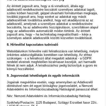
Az érintett jogosult arra, hogy a rá vonatkozó, általa egy
adatkezelő rendelkezésére bocsátott személyes adatokat tagolt,
széles körben használt, géppel olvasható formátumban megkapja,
továbbá jogosult arra, hogy ezeket az adatokat egy másik
adatkezelőnek továbbítsa anélkül, hogy ezt akadályozná az az
adatkezelő, amelynek a személyes adatokat a rendelkezésére
bocsátotta, ha az adatkezelés hozzájáruláson, szerződésen alapul
vagy az adatkezelés automatizált módon történik. Az érintett
jogosult arra, hogy – ha technikailag megvalósítható – kérje a
személyes adatok adatkezelők közötti közvetlen továbbítását.
8. Hírlevéllel kapcsolatos tudnivaló
Weboldalunkon hírlevélre való feliratkozásra van lehetőség, melyre
önkéntes adatszolgáltatás keretében van lehetőség. Az ehhez
szükséges - s a feliratkozó által megadott adatokat - a GDPR
rendelet elveinek megfelelően bizalmasan kezeljük, azt harmadik
félnek át nem adjuk. A leíratkozáshoz pedig biztosítjuk a gyors és
könnyű hozzáférést.
9. Jogorvoslati lehetőségek és egyéb információk
Jogainak megsértése esetén, vagy amennyiben az Adatkezelő
döntésével nem ért egyet bírósághoz jogorvoslatért, a Nemzeti
Adatvédelmi és Információszabadság Hatóságnál panasszal élhet:
Név: Nemzeti Adatvédelmi és Információszabadság Hatóság
Székhely/Postacím: 1125 Budapest, Szilágyi Erzsébet fasor 22/c.