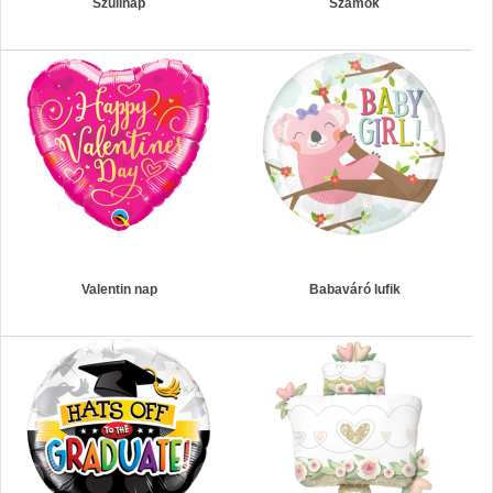
Szülinap
Számok
Valentin nap
Babaváró lufik