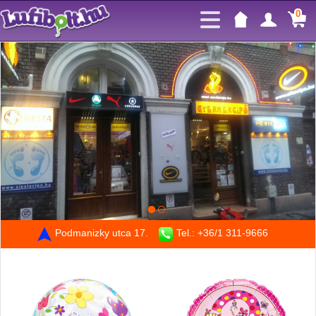
0
Podmanizky utca 17.
Tel.: +36/1 311-9666